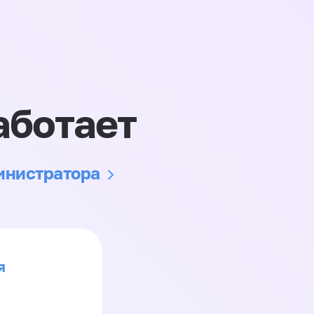
аботает
министратора
я