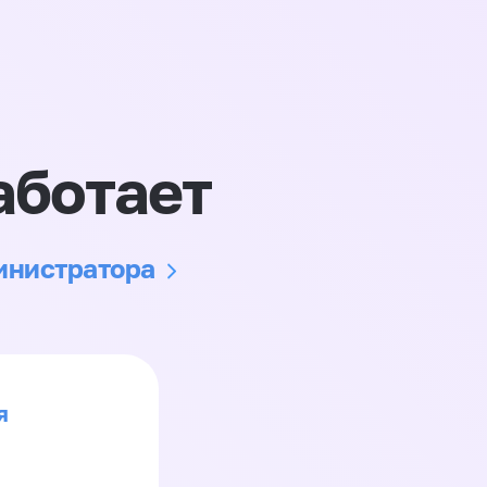
аботает
министратора
я