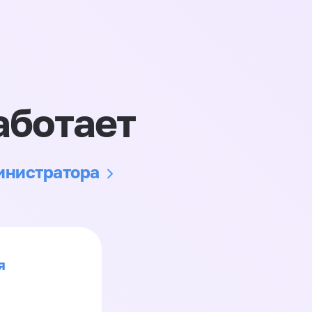
аботает
министратора
я