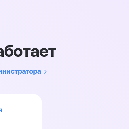
аботает
министратора
я